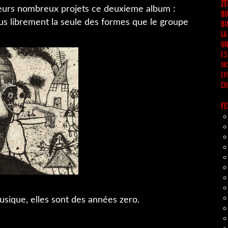
ZË
 leurs nombreux projets ce deuxieme album :
BU
us librement la seule des formes que le groupe
BI
LA
UN
ES
IN
LY
CH
FE
 musique, elles sont des années zero.