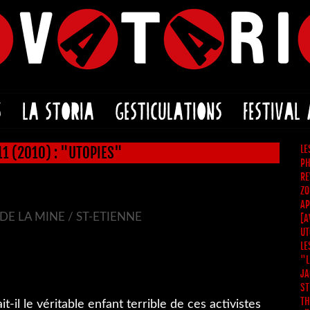
S
LA STORIA
GESTICULATIONS
FESTIVAL
LE
11 (2010) : "UTOPIES"
PH
RE
ZO
AP
DE LA MINE / ST-ETIENNE
[A
UT
LE
"L
JA
ST
TH
-il le véritable enfant terrible de ces activistes