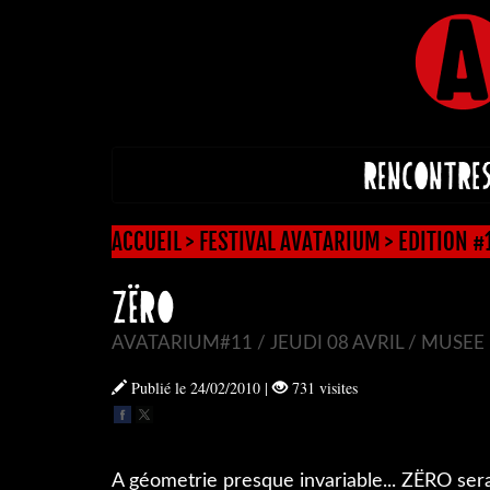
RENCONTRE
ACCUEIL
>
FESTIVAL AVATARIUM
>
EDITION #
ZËRO
AVATARIUM#11 / JEUDI 08 AVRIL / MUSEE 
Publié le 24/02/2010
|
731 visites
A géometrie presque invariable... ZËRO serait