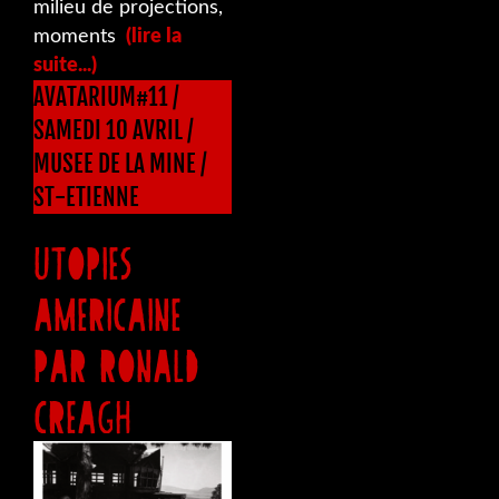
milieu de projections,
moments
(lire la
suite...)
AVATARIUM#11 /
SAMEDI 10 AVRIL /
MUSEE DE LA MINE /
ST-ETIENNE
UTOPIES
AMERICAINE
PAR RONALD
CREAGH