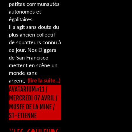
petites communautés
autonomes et
égalitaires.
Il s’agit sans doute du
plus ancien collectif
de squatteurs connu à
ce jour. Nos Diggers
de San Francisco
mettent en scène un
monde sans
argent,
(lire la suite...)
AVATARIUM#11 /
MERCREDI 07 AVRIL /
MUSEE DE LA MINE /
ST-ETIENNE