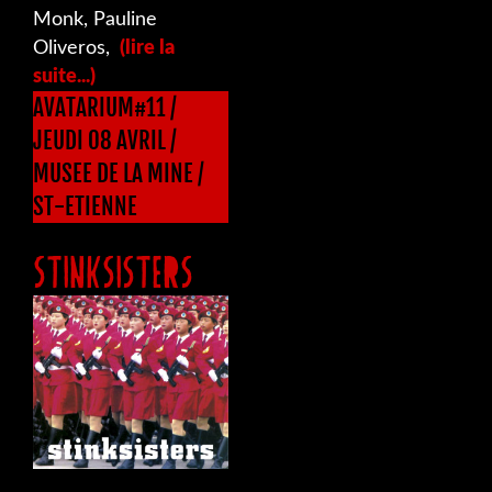
Monk, Pauline
Oliveros,
(lire la
suite...)
AVATARIUM#11 /
JEUDI 08 AVRIL /
MUSEE DE LA MINE /
ST-ETIENNE
STINKSISTERS