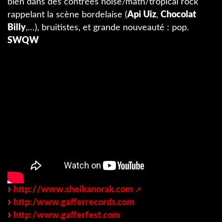
bien dans des contrées noise/math/tropical rock
rappelant la scène bordelaise (
Api Uiz
,
Chocolat
Billy
,…), bruitistes, et grande nouveauté : pop.
SWQW
http://www.sheikanorak.com
http:/www.gafferrecords.com
http:/www.gafferfest.com