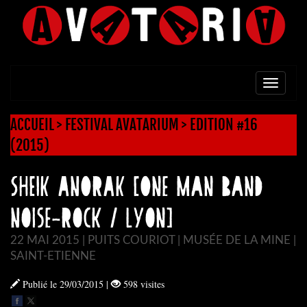
TOGG
NAVI
ACCUEIL
>
FESTIVAL AVATARIUM
>
EDITION #16
(2015)
SHEIK ANORAK [One Man Band
Noise-Rock / Lyon]
22 MAI 2015 | PUITS COURIOT | MUSÉE DE LA MINE |
SAINT-ETIENNE
Publié le 29/03/2015
|
598 visites