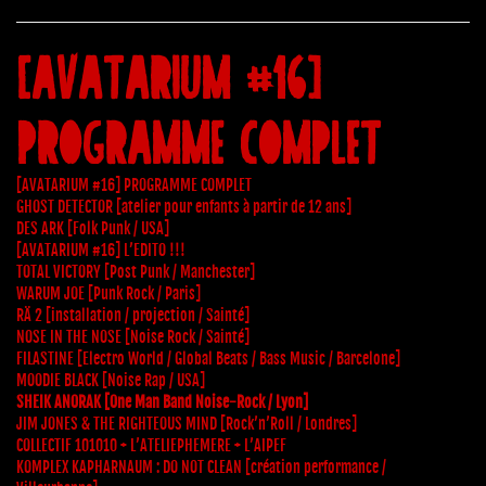
[AVATARIUM #16]
PROGRAMME COMPLET
[AVATARIUM #16] PROGRAMME COMPLET
GHOST DETECTOR [atelier pour enfants à partir de 12 ans]
DES ARK [Folk Punk / USA]
[AVATARIUM #16] L’EDITO !!!
TOTAL VICTORY [Post Punk / Manchester]
WARUM JOE [Punk Rock / Paris]
RÄ 2 [installation / projection / Sainté]
NOSE IN THE NOSE [Noise Rock / Sainté]
FILASTINE [Electro World / Global Beats / Bass Music / Barcelone]
MOODIE BLACK [Noise Rap / USA]
SHEIK ANORAK [One Man Band Noise-Rock / Lyon]
JIM JONES & THE RIGHTEOUS MIND [Rock’n’Roll / Londres]
COLLECTIF 101010 + L’ATELIEPHEMERE + L’AIPEF
KOMPLEX KAPHARNAUM : DO NOT CLEAN [création performance /