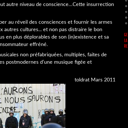
 tout autre niveau de conscience…Cette insurrection
ciper au réveil des consciences et fournir les armes
 autres cultures... et non pas distraire le bon
GE
lus en plus déplorables de son (in)existence et sa
LA
consommateur effréné.
RE
musicales non préfabriquées, multiples, faites de
tures postmodernes d’une musique figée et
toldrat Mars 2011