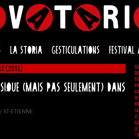
S
LA STORIA
GESTICULATIONS
FESTIVAL
CA
12 (2011)
DO
EL
SIQUE (MAIS PAS SEULEMENT) DANS
PN
AN
OF
MR
LA
/ ST-ETIENNE
LE
GU
LE
"A