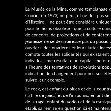
L
e Musée de la Mine, comme témoignage d’
Couriot en 1973) ne peut, et ne doit pas se 
d’Histoire, il ne peut être considéré unique
pour le moins obsolète ; que la culture dans
de concerts, de projections et de conférence
jeunesse ne se désintéresse pas du passé, c
ouvriers, des ouvrières et leurs luttes ince
compte toutes les solidarités qui existaient
individualisme résultat d’un capitalisme et 
à l’heure des tentatives de révolutions pop
indication de changement pour nos sociétés 
suivre leur exemple.
L
e rock, est enfant du blues et de la country
(la fille de joie...) et de l’insoumis, enfant d
de la rage, enfant du vodou et de la musique 
établi, sa remise en question ici et maintenan