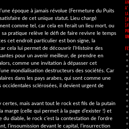
AN
A’
une époque à jamais révolue (Fermeture du Puits
LA
satisfaire de cet unique statut. Lieu chargé
[A
[A
ment comme tel, car cela en ferait un lieu mort, ou
PO
 sa pratique relève le défi de faire revivre le temps
UN
s cet endroit particulier est bon signe, la
ar cela lui permet de découvrir l’Histoire des
FE
ssantes pour un avenir meilleur, de prendre en
 alors, comme une invitation à dépasser cet
d’une mondialisation destructeurs des sociétés. Car
ulaires dans les pays arabes, qui sont comme une
occidentales sclérosées, il devient urgent de
 certes, mais avant tout le rock est fils de la putain
e la marge (celle qui permet à la page d’exister !) et
du diable, le rock c’est la contestation de l’ordre
t, l’insoumission devant le capital, l’insurrection