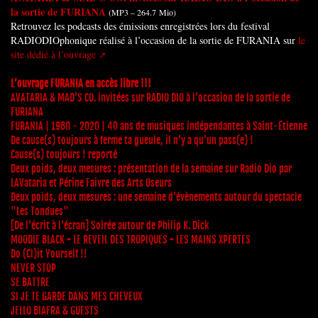
la sortie de FURIANA
(
MP3 – 264.7 Mio
)
Retrouvez les podcasts des émissions enregistrées lors du festival
RADIODIOphonique réalisé à l’occasion de la sortie de FURANIA sur
le
site dédié à l’ouvrage
L’ouvrage FURANIA en accès libre !!!
AVATARIA & MAD’S CO. invitées sur RADIO DIO à l’occasion de la sortie de
FURIANA
FURANIA | 1980 - 2020 | 40 ans de musiques indépendantes à Saint-Étienne
De cause(s) toujours à ferme ta gueule, il n’y a qu’un pass(e) !
Cause(s) toujours ! reporté
Deux poids, deux mesures : présentation de la semaine sur Radio Dio par
LAVataria et Périne Faivre des Arts Oseurs
Deux poids, deux mesures : une semaine d’évènements autour du spectacle
"Les Tondues"
[De l’écrit à l’écran] Soirée autour de Philip K. Dick
MOODIE BLACK + LE REVEIL DES TROPIQUES + LES MAINS XPERTES
Do (Cl)it Yourself !!
NEVER STOP
SE BATTRE
SI JE TE GARDE DANS MES CHEVEUX
JELLO BIAFRA & GUESTS