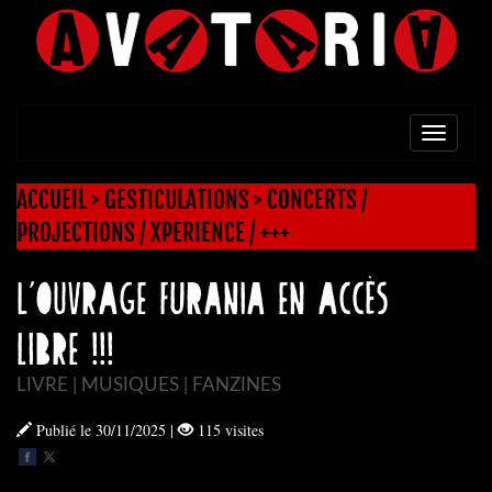
TOGG
NAVI
ACCUEIL
>
GESTICULATIONS
>
CONCERTS /
PROJECTIONS / XPERIENCE / +++
L’ouvrage FURANIA en accès
libre !!!
LIVRE | MUSIQUES | FANZINES
Publié le 30/11/2025
|
115 visites