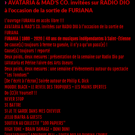
AVATARIA & MAD’S CO. invitées sur RADIO DIO
à l’occasion de la sortie de FURIANA
L’ouvrage FURANIA en accès libre !!!
AVATARIA & MAD’S CO. invitées sur RADIO DIO à l’occasion de la sortie de
FURIANA
FURANIA | 1980 - 2020 | 40 ans de musiques indépendantes à Saint-Étienne
De cause(s) toujours à ferme ta gueule, il n’y a qu’un pass(e) !
Cause(s) toujours ! reporté
Deux poids, deux mesures : présentation de la semaine sur Radio Dio par
LAVataria et Périne Faivre des Arts Oseurs
Deux poids, deux mesures : une semaine d’évènements autour du spectacle
"Les Tondues"
[De l’écrit à l’écran] Soirée autour de Philip K. Dick
MOODIE BLACK + LE REVEIL DES TROPIQUES + LES MAINS XPERTES
Do (Cl)it Yourself !!
NEVER STOP
SE BATTRE
SI JE TE GARDE DANS MES CHEVEUX
JELLO BIAFRA & GUESTS
SOUTIEN AU COLLECTIF "100 PAPIERS"
HIGH TONE + BRAIN DAMAGE + DONI DONI