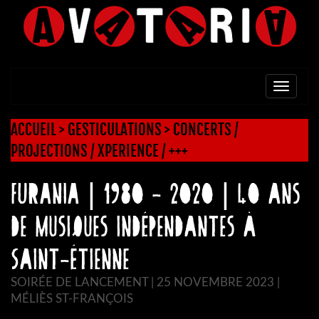
TOGG
NAVI
ACCUEIL
>
GESTICULATIONS
>
CONCERTS /
PROJECTIONS / XPERIENCE / +++
FURANIA | 1980 - 2020 | 40 ans
de musiques indépendantes à
Saint-Étienne
SOIRÉE DE LANCEMENT | 25 NOVEMBRE 2023 |
MÉLIÈS ST-FRANÇOIS