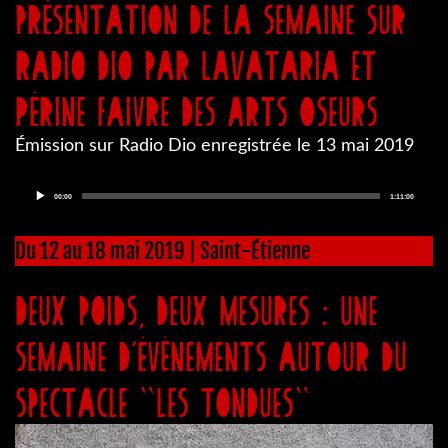
présentation de la semaine sur
Radio Dio par LAVataria et
Périne Faivre des Arts Oseurs
Émission sur Radio Dio enregistrée le 13 mai 2019
Audio
Current
Total
00:00
1:11:00
Player
time
duration
Du 12 au 18 mai 2019 | Saint-Étienne
Deux poids, deux mesures : une
semaine d’évènements autour du
spectacle "Les Tondues"