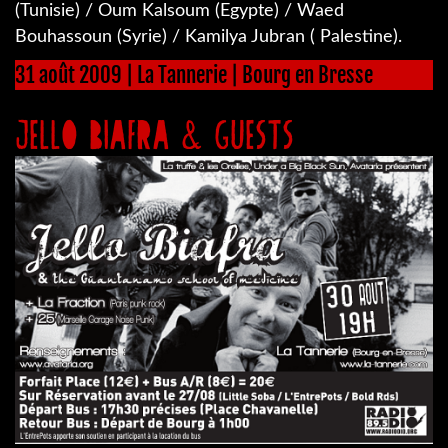
(Tunisie) / Oum Kalsoum (Egypte) / Waed
Bouhassoun (Syrie) / Kamilya Jubran ( Palestine).
31 août 2009 | La Tannerie | Bourg en Bresse
JELLO BIAFRA & GUESTS