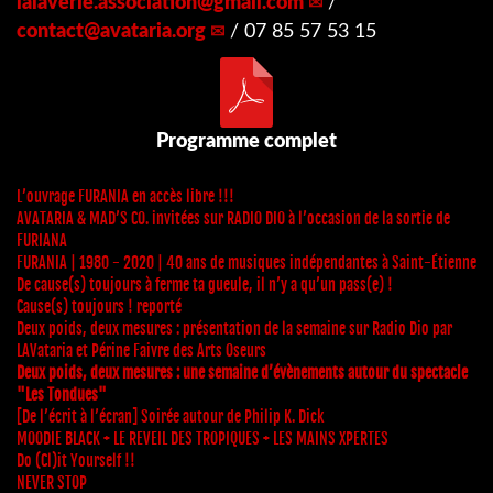
lalaverie.association
@
gmail.com
/
contact
@
avataria.org
/ 07 85 57 53 15
Programme complet
L’ouvrage FURANIA en accès libre !!!
AVATARIA & MAD’S CO. invitées sur RADIO DIO à l’occasion de la sortie de
FURIANA
FURANIA | 1980 - 2020 | 40 ans de musiques indépendantes à Saint-Étienne
De cause(s) toujours à ferme ta gueule, il n’y a qu’un pass(e) !
Cause(s) toujours ! reporté
Deux poids, deux mesures : présentation de la semaine sur Radio Dio par
LAVataria et Périne Faivre des Arts Oseurs
Deux poids, deux mesures : une semaine d’évènements autour du spectacle
"Les Tondues"
[De l’écrit à l’écran] Soirée autour de Philip K. Dick
MOODIE BLACK + LE REVEIL DES TROPIQUES + LES MAINS XPERTES
Do (Cl)it Yourself !!
NEVER STOP