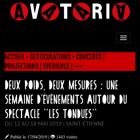
TOGG
NAVI
ACCUEIL
>
GESTICULATIONS
>
CONCERTS /
PROJECTIONS / XPERIENCE / +++
Deux poids, deux mesures : une
semaine d’évènements autour du
spectacle "Les Tondues"
DU 12 AU 18 MAI 2019 | SAINT-ÉTIENNE
Publié le 17/04/2019
|
1443 visites