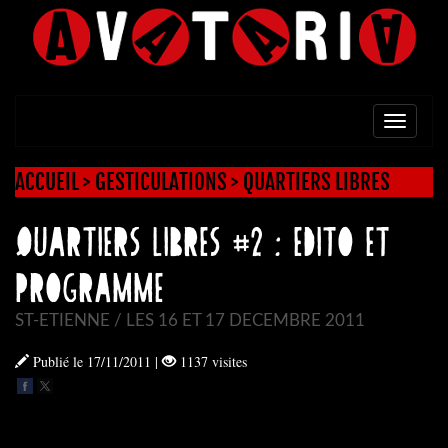
TOGG
NAVI
ACCUEIL
>
GESTICULATIONS
>
QUARTIERS LIBRES
QUARTIERS LIBRES #2 : EDITO ET
PROGRAMME
ST-ETIENNE / LES 16 ET 17 DECEMBRE 2011
Publié le 17/11/2011
|
1137 visites