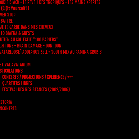
ODIE BLACK + LE REVEIL DES TROPIQUES + LES MAINS XPERTES
 (Cl)it Yourself !!
VER STOP
 BATTRE
 JE TE GARDE DANS MES CHEVEUX
LLO BIAFRA & GUESTS
UTIEN AU COLLECTIF "100 PAPIERS"
GH TONE + BRAIN DAMAGE + DONI DONI
VATARLOOSE] ADOLPHUS BELL + SOUTH MIX AU RAMINA GROBIS
STIVAL AVATARIUM
STICULATIONS
CONCERTS / PROJECTIONS / XPERIENCE / +++
QUARTIERS LIBRES
FESTIVAL DES RESISTANCES (2002/2006)
 STORIA
NCONTRES