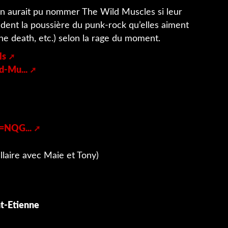
’on aurait pu nommer The Wild Muscles si leur
ndent la poussière du punk-rock qu’elles aiment
the death, etc.) selon la rage du moment.
ls
-Mu...
=NQG...
llaire avec Maie et Tony)
nt-Etienne