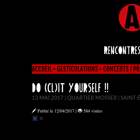
RENCONTRE
ACCUEIL
>
GESTICULATIONS
>
CONCERTS / PR
Do (Cl)it Yourself !!
13 MAI 2017 | QUARTIER MOSSER | SAINT-
Publié le 12/04/2017
|
584 visites