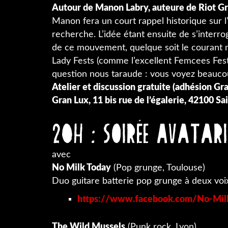
A​utour de Manon Labry, auteure de Riot Gr
Manon fera un court rappel historique sur l
recherche. L’idée étant ensuite de s’interr
de ce mouvement, quelque soit le courant mu
Lady Fests (comme l’excellent Femcees Fest
question nous taraude : vous voyez beaucoup
Atelier et discussion gratuite (adhésion Gr
Gran Lux, 11 bis rue de l’égalerie, 42100 Sa
20h : Soirée Avatar
avec
No Milk Today
(Pop grunge, Toulouse)
Duo guitare batterie pop grunge à deux voi
https://www.facebook.com/No-Milk-
The Wild Mussels
(Punk rock, Lyon)