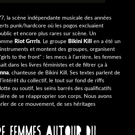
7, la scène indépendante musicale des années
rts punk/hardcore où les pogos excluaient
public et encore plus rares sur scène. Un
 nomme
Riot Grrrls
. Le groupe
Bikini Kill
en a été un
es instruments et montent des groupes, organisent
irls to the front" : les mecs à l’arrière, les femmes
it dans les livres féministes et de filtrer ça à
anna
, chanteuse de Bikini Kill. Ses textes parlent de
intérêt du collectif, le tout sur fond de riffs
tte ou soutif, les seins barrés des qualificatifs
anière de se réapproprier son corps. Nous avons
arler de ce mouvement, de ses héritages
tre femmes autour du