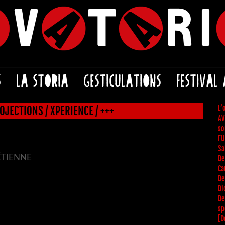
S
LA STORIA
GESTICULATIONS
FESTIVAL
L’
OJECTIONS / XPERIENCE / +++
AV
so
FU
Sa
ÉTIENNE
De
Ca
De
Di
De
sp
[D