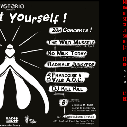
MO
Do
NE
SE
SI
JE
SO
HI
[A
FE
GE
LA
RE