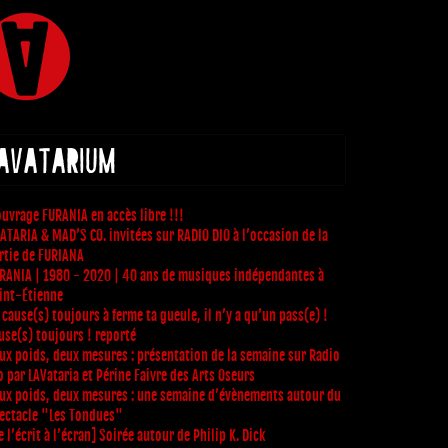
 AVATARIUM
ouvrage FURANIA en accès libre !!!
ATARIA & MAD’S CO. invitées sur RADIO DIO à l’occasion de la
rtie de FURIANA
RANIA | 1980 - 2020 | 40 ans de musiques indépendantes à
int-Étienne
 cause(s) toujours à ferme ta gueule, il n’y a qu’un pass(e) !
use(s) toujours ! reporté
ux poids, deux mesures : présentation de la semaine sur Radio
o par LAVataria et Périne Faivre des Arts Oseurs
ux poids, deux mesures : une semaine d’évènements autour du
ectacle "Les Tondues"
e l’écrit à l’écran] Soirée autour de Philip K. Dick