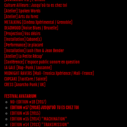
Culture Ailleurs : Jusqu’où tu es chez toi
[Atelier] Spoken Words
[Atelier] Arts du forez
METALKING [Cinéma Xpérimental / Grenoble]
DEADWOOD [Noise Blues / Bruxelle]
[Projection] Vos désirs
[Installation] Cabane(s)
[Performance] Le placard
[Installation] Lush Efon & Jean Bender
[Atelier] La Petite Récup’
[Conférence] L’espace public sonore en question
LA GALE [Rap-Punk / Lausanne]
MIDNIGHT RAVERS [Mali-Tronica Xpérience / Mali-France]
COPCAKE [FastCore / Sainté]
CRESS [Anarcho Punk / UK]
FESTIVAL AVATARIUM
NO-EDITION #18 (2017)
EDITION #17 (2016) JUSQU’OÙ TU ES CHEZ TOI
EDITION #16 (2015)
EDITION #15 (2014) "MACHINATION"
EDITION #14 (2013) "TRANSMISSION"