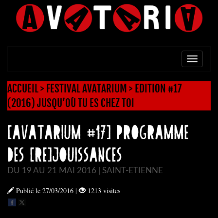
TOGG
NAVI
ACCUEIL
>
FESTIVAL AVATARIUM
>
EDITION #17
(2016) JUSQU’OÙ TU ES CHEZ TOI
[AVATARIUM #17] PROGRAMME
DES [RE]JOUISSANCES
DU 19 AU 21 MAI 2016 | SAINT-ETIENNE
Publié le 27/03/2016
|
1213 visites