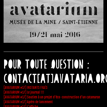
Pour toute question :
contact[AT]avataria.or
[AVATARIUM #17] INSTANTS FIGÉS
[AVATARIUM #17] Le journal !!!
[AVATARIUM #17] Soutien à un projet d’éco-construction d’un catamaran
[AVATARIUM #17] Apéro de lancement
[AVATARIUM #17] L’affiche