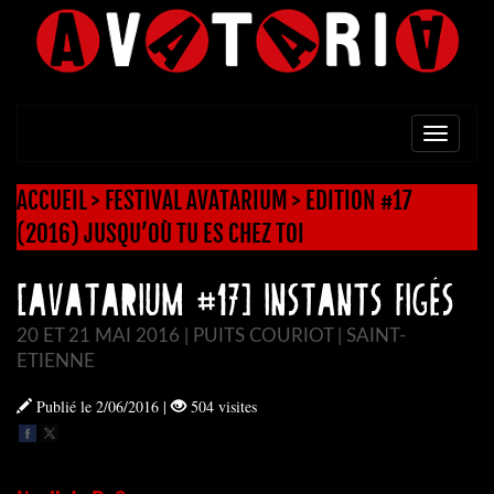
TOGG
NAVI
ACCUEIL
>
FESTIVAL AVATARIUM
>
EDITION #17
(2016) JUSQU’OÙ TU ES CHEZ TOI
[AVATARIUM #17] INSTANTS FIGÉS
20 ET 21 MAI 2016 | PUITS COURIOT | SAINT-
ETIENNE
Publié le 2/06/2016
|
504 visites