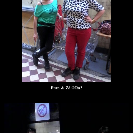
Fran & Zé @Ra2
AVATARIUM 17
https://www.flickr.com/photos/rax2/...