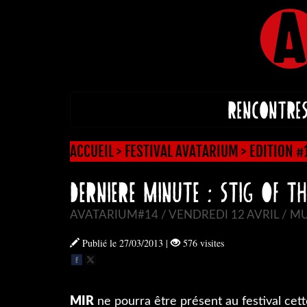
RENCONTRE
ACCUEIL
>
FESTIVAL AVATARIUM
>
EDITION 
DERNIERE MINUTE : STIG OF 
AVATARIUM#14 / VENDREDI 12 AVRIL / MU
Publié le 27/03/2013
|
576 visites
MIR
ne pourra être présent au festival cett