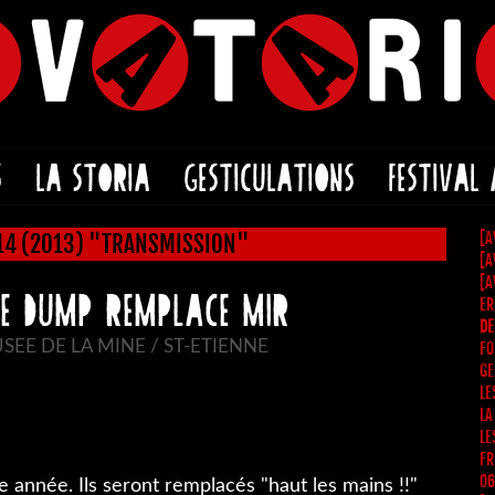
S
LA STORIA
GESTICULATIONS
FESTIVAL
[A
#14 (2013) "TRANSMISSION"
[A
[A
THE DUMP REMPLACE MIR
ER
DE
SEE DE LA MINE / ST-ETIENNE
FO
GE
LE
LA
LE
FR
06
e année. Ils seront remplacés "haut les mains !!"