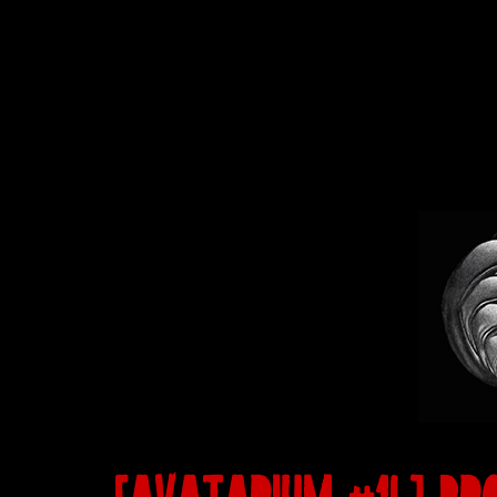
[AVATARIUM #14] PR