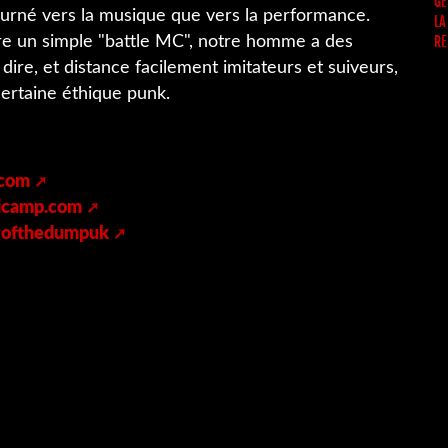
GE
ourné vers la musique que vers la performance.
LA
tre un simple "battle MC", notre homme a des
RE
dire, et distance facilement imitateurs et suiveurs,
ertaine éthique punk.
.com
ndcamp.com
igofthedumpuk