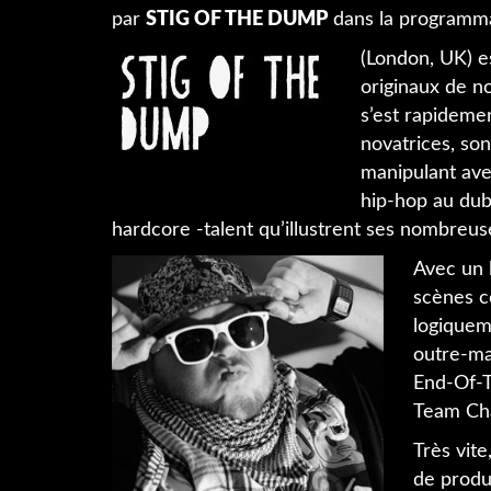
par
STIG OF THE DUMP
dans la programm
(London, UK) e
originaux de n
s’est rapideme
novatrices, son
manipulant ave
hip-hop au dub
hardcore -talent qu’illustrent ses nombreus
Avec un l
scènes co
logiquem
outre-ma
End-Of-T
Team Cha
Très vite
de produ