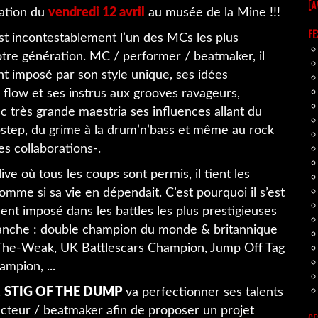
[A
ation du
vendredi 12 avril
au musée de la Mine !!!
FE
st incontestablement l’un des MCs les plus
otre génération. MC / performer / beatmaker, il
nt imposé par son style unique, ses idées
 flow et ses instrus aux grooves ravageurs,
c très grande maestria ses influences allant du
step, du grime à la drum’n’bass et même au rock
es collaborations-.
ive où tous les coups sont permis, il tient les
mme si sa vie en dépendait. C’est pourquoi il s’est
ent imposé dans les battles les plus prestigieuses
nche : double champion du monde & britannique
he-Weak, UK Battlescars Champion, Jump Off Tag
mpion, ...
,
STIG OF THE DUMP
va perfectionner ses talents
cteur / beatmaker afin de proposer un projet