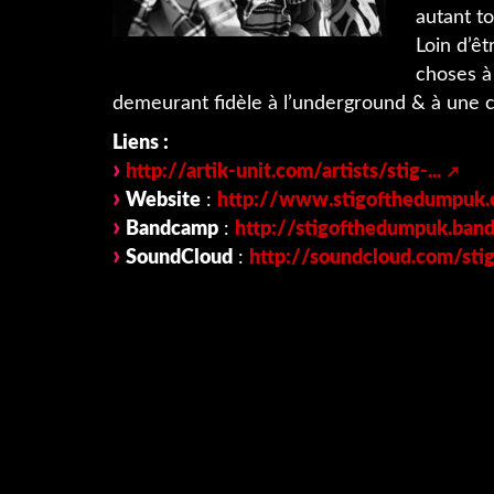
autant t
Loin d’ê
choses à 
demeurant fidèle à l’underground & à une c
Liens :
http://artik-unit.com/artists/stig-...
Website
:
http://www.stigofthedumpuk
Bandcamp
:
http://stigofthedumpuk.ba
SoundCloud
:
http://soundcloud.com/st