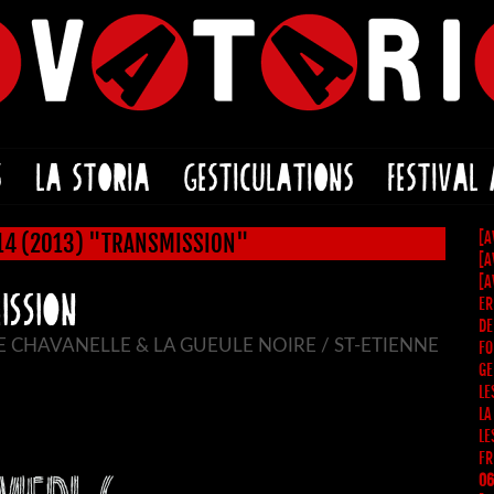
S
LA STORIA
GESTICULATIONS
FESTIVAL
[A
#14 (2013) "TRANSMISSION"
[A
[A
ISSION
ER
DE
E CHAVANELLE & LA GUEULE NOIRE / ST-ETIENNE
FO
GE
LE
LA
LE
FR
06