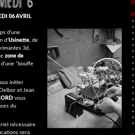
[A
FE
DI 06 AVRIL
ps d’une
n d’
Usinette
, de
primantes 3d,
ne
zone de
 d’une "bouffe
us initier
Delbor et Jean
ECORD
vous
ases du
ériel nécessaire
ications sera