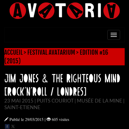
TOGG
NAVI
ACCUEIL
>
FESTIVAL AVATARIUM
>
EDITION #16
(2015)
JIM JONES & THE RIGHTEOUS MIND
[Rock’n’Roll / Londres]
23 MAI 2015 | PUITS COURIOT | MUSÉE DE LA MINE |
SAINT-ETIENNE
Publié le 29/03/2015
|
605 visites