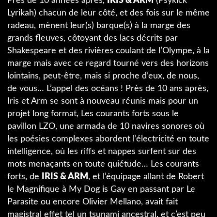
Près de 10 années après,
IRIS & ARM
(Psykick
Lyrikah) chacun de leur côté, et des fois sur le même
radeau, mènent leur(s) barque(s) à la marge des
grands fleuves, côtoyant des lacs décrits par
Shakespeare et des rivières coulant de l’Olympe, à la
marge mais avec ce regard tourné vers des horizons
lointains, peut-être, mais si proche d’eux, de nous,
de vous… L’appel des océans ! Près de 10 ans après,
Iris et Arm se sont à nouveau réunis mais pour un
projet long format, Les courants forts sous le
pavillon LZO, une armada de 10 navires sonores où
les poésies complexes abordent l’électricité en toute
intelligence, où les riffs et nappes surfent sur des
mots menaçants en toute quiétude… Les courants
forts, de
IRIS & ARM
, et l’équipage allant de Robert
le Magnifique à My Dog is Gay en passant par Le
Parasite ou encore Olivier Mellano, avait fait
magistral effet tel un tsunami ancestral, et c’est peu