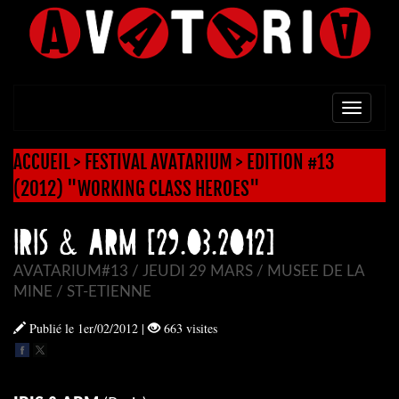
TOGG
NAVI
ACCUEIL
>
FESTIVAL AVATARIUM
>
EDITION #13
(2012) "WORKING CLASS HEROES"
IRIS & ARM [29.03.2012]
AVATARIUM#13 / JEUDI 29 MARS / MUSEE DE LA
MINE / ST-ETIENNE
Publié le 1er/02/2012
|
663 visites