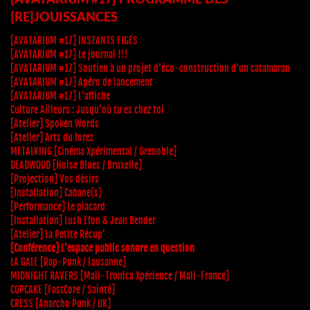
[RE]JOUISSANCES
[AVATARIUM #17] INSTANTS FIGÉS
[AVATARIUM #17] Le journal !!!
[AVATARIUM #17] Soutien à un projet d’éco-construction d’un catamaran
[AVATARIUM #17] Apéro de lancement
[AVATARIUM #17] L’affiche
Culture Ailleurs : Jusqu’où tu es chez toi
[Atelier] Spoken Words
[Atelier] Arts du forez
METALKING [Cinéma Xpérimental / Grenoble]
DEADWOOD [Noise Blues / Bruxelle]
[Projection] Vos désirs
[Installation] Cabane(s)
[Performance] Le placard
[Installation] Lush Efon & Jean Bender
[Atelier] La Petite Récup’
[Conférence] L’espace public sonore en question
LA GALE [Rap-Punk / Lausanne]
MIDNIGHT RAVERS [Mali-Tronica Xpérience / Mali-France]
COPCAKE [FastCore / Sainté]
CRESS [Anarcho Punk / UK]