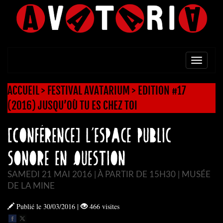
TOGG
NAVI
ACCUEIL
>
FESTIVAL AVATARIUM
>
EDITION #17
(2016) JUSQU’OÙ TU ES CHEZ TOI
[Conférence] L’espace public
sonore en question
SAMEDI 21 MAI 2016 | À PARTIR DE 15H30 | MUSÉE
DE LA MINE
Publié le 30/03/2016
|
466 visites