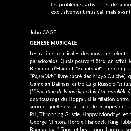
les problèmes artistiques de la mu
exclusivement musical, mais avant 
John CAGE.
GENESE MUSICALE
Les racines musicales des musiques électro
paradoxales. Quels peuvent être, en effet, 
Bénin ou d’Haïti et, "
Ecuatorial
" une composi
"
Popol Vuh
", livre sacré des Maya Quiché), q
Gamelan Balinais, entre Luigi Russolo "
futur
("
l’évolution de la musique doit être parallèle 
des touaregs du Hoggar, si la filiation entr
source, quelle est la place de groupes euro
PIL, Throbbing Gristle, Happy Mondays, et c
George Clinton, Herbie Hancock, King Tubby
Bambaataa ? Tous, et beaucoup d’autres, son