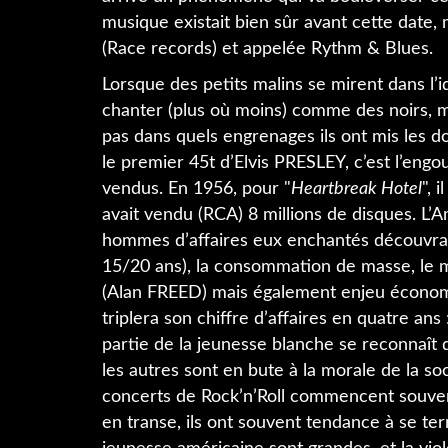
musique existait bien sûr avant cette date, 
(Race records) et appelée Rythm & Blues.
Lorsque des petits malins se mirent dans l
chanter (plus où moins) comme des noirs, ma
pas dans quels engrenages ils ont mis les do
le premier 45t d’Elvis PRESLEY, c’est l’eng
vendus. En 1956, pour "
Heartbreak Hotel
", 
avait vendu (RCA) 8 millions de disques. L’A
hommes d’affaires eux enchantés découvrai
15/20 ans), la consommation de masse, le m
(Alan FREED) mais également enjeu économiq
triplera son chiffre d’affaires en quatre ans 
partie de la jeunesse blanche se reconnaît d
les autres sont en bute à la morale de la soc
concerts de Rock’n’Roll commencent souvent
en transe, ils ont souvent tendance à se ter