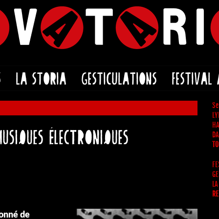
S
LA STORIA
GESTICULATIONS
FESTIVAL
Se
LY
HA
usiques électroniques
DA
TO
FE
GE
LA
RE
ionné de