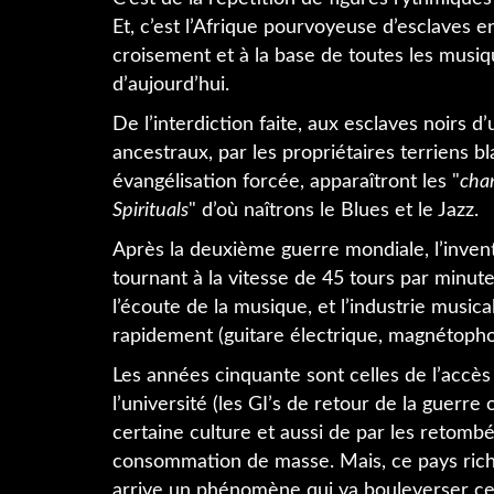
Et, c’est l’Afrique pourvoyeuse d’esclaves 
croisement et à la base de toutes les musi
d’aujourd’hui.
De l’interdiction faite, aux esclaves noirs d
ancestraux, par les propriétaires terriens b
évangélisation forcée, apparaîtront les "
chan
Spirituals
" d’où naîtrons le Blues et le Jazz.
Après la deuxième guerre mondiale, l’invent
tournant à la vitesse de 45 tours par minut
l’écoute de la musique, et l’industrie music
rapidement (guitare électrique, magnétophone
Les années cinquante sont celles de l’accè
l’université (les GI’s de retour de la guerre
certaine culture et aussi de par les retomb
consommation de masse. Mais, ce pays rich
arrive un phénomène qui va bouleverser cett