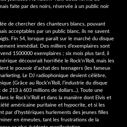
mais faite par des noirs, réservée à un public noir
’idée de chercher des chanteurs blancs, pouvant
is acceptables par un public blanc, ils ne savent
igts. Fin 54, lorsque paraît sur le marché du disque
ouement immédiat. Des milliers d’exemplaires sont
il vend 1500000 exemplaires ; six mois plus tard, il
mérique découvrait horrifiée le Rock’n’Roll, mais les
ent le pouvoir d’achat des teenagers (les fameux
arketing. Le DJ radiophonique devient célèbre,
ue (Grâce au Rock’n’Roll, l’industrie du disque
: de 213 à 603 millions de dollars...). Toute une
ans le Rock’n’Roll et dans la manière dont Elvis et
iété américaine puritaine et hypocrite, et si les
 par d’hystériques hurlements des jeunes filles
miner en émeutes, tant les frustrations de la