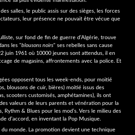
lence sa plus évidente manifestation.
s salles, le public assis sur des sièges, les forces
pectateurs, leur présence ne pouvait être vécue que
iste, sur fond de fin de guerre d’Algérie, trouve
dans les "
blousons noirs
" ses rebelles sans cause
22 juin 1961 où 10000 jeunes sont attendus, il en
saccage de magasins, affrontements avec la police. Et
ngées opposent tous les week-ends, pour moitié
os, blousons de cuir, bières) moitié issus des
s, scooters customisés, amphétamines), ils ont
es valeurs de leurs parents et vénération pour la
rs, Rythm & Blues pour les mod’s. Vers le milieu des
nde d’accord, en inventant la Pop Musique.
re du monde. La promotion devient une technique