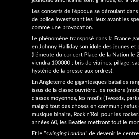
jeunesse américaine sont grandes, et la vio
Les concerts de l’époque se déroulant dans de
de police investissant les lieux avant les s
comme une provocation.
Le phénomène transposé dans la France gaull
en Johnny Halliday son idole des jeunes et 
(l’émeute du concert Place de la Nation le 
viendra 100000 ; bris de vitrines, pillage, 
hystérie de la presse aux ordres).
En Angleterre de gigantesques batailles ra
issus de la classe ouvrière, les rockers (mot
classes moyennes, les mod’s (Tweeds, parka
malgré tout des choses en commun ; refus d
musique binaire, Rock’n’Roll pour les rocke
années 60, les Beatles mettront tout le mo
Et le "
swinging London
" de devenir le cent