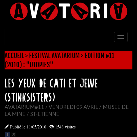
TOGG
NAVI
ACCUEIL
>
FESTIVAL AVATARIUM
>
EDITION #11
(2010) : "UTOPIES"
LES YEUX DE CATI ET JEWE
(STINKSISTERS)
AVATARIUM#11 / VENDREDI 09 AVRIL / MUSEE DE
LA MINE / ST-ETIENNE
Publié le 11/05/2010
|
1548 visites